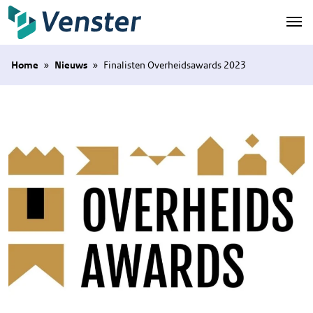
Naar hoofdinhoud
Home
»
Nieuws
»
Finalisten Overheidsawards 2023