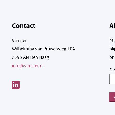
Contact
A
Venster
Me
Wilhelmina van Pruisenweg 104
bl
2595 AN Den Haag
on
info@venster.nl
E-
Link opent een nieuw venster