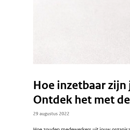
Hoe inzetbaar zij
Ontdek het met de
Posted on
29 augustus 2022
Hoe zouden medewerkers uit jouw organisati