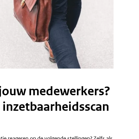
n jouw medewerkers?
 inzetbaarheidsscan
e reageren op de volgende stellingen? Zelfs als