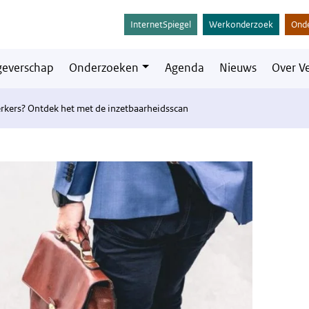
InternetSpiegel
Werkonderzoek
Ond
everschap
Onderzoeken
Agenda
Nieuws
Over V
rkers? Ontdek het met de inzetbaarheidsscan