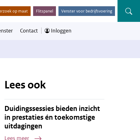
erzoek op maat
Flitspanel
Venster voor bedrijfsvoering
enster
Contact
Inloggen
Lees ook
Duidingssessies bieden inzicht
in prestaties én toekomstige
uitdagingen
Lees meer