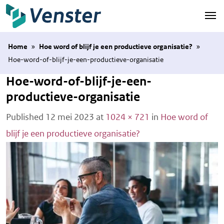
Naar hoofdinhoud
Home
»
Hoe word of blijf je een productieve organisatie?
»
Hoe-word-of-blijf-je-een-productieve-organisatie
Hoe-word-of-blijf-je-een-
productieve-organisatie
Published
12 mei 2023
at
1024 × 721
in
Hoe word of
blijf je een productieve organisatie?