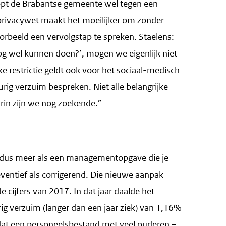
loopt de Brabantse gemeente wel tegen een
rivacywet maakt het moeilijker om zonder
orbeeld een vervolgstap te spreken. Staelens:
nog wel kunnen doen?’, mogen we eigenlijk niet
ijke restrictie geldt ook voor het sociaal-medisch
ig verzuim bespreken. Niet alle belangrijke
rin zijn we nog zoekende.”
 dus meer als een managementopgave die je
ntief als corrigerend. Die nieuwe aanpak
de cijfers van 2017. In dat jaar daalde het
g verzuim (langer dan een jaar ziek) van 1,16%
 dat een personeelsbestand met veel ouderen –