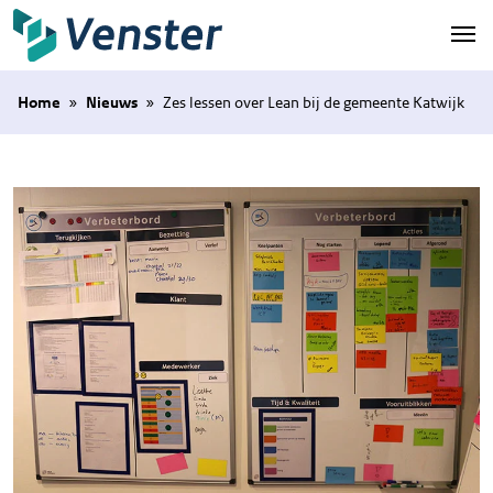
Naar hoofdinhoud
Home
»
Nieuws
»
Zes lessen over Lean bij de gemeente Katwijk