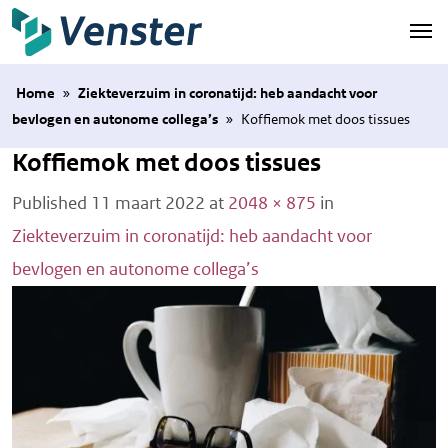
Naar hoofdinhoud
Home
»
Ziekteverzuim in coronatijd: heb aandacht voor
bevlogen en autonome collega’s
»
Koffiemok met doos tissues
Koffiemok met doos tissues
Published
11 maart 2022
at
2048 × 875
in
Ziekteverzuim in coronatijd: heb aandacht voor
bevlogen en autonome collega’s