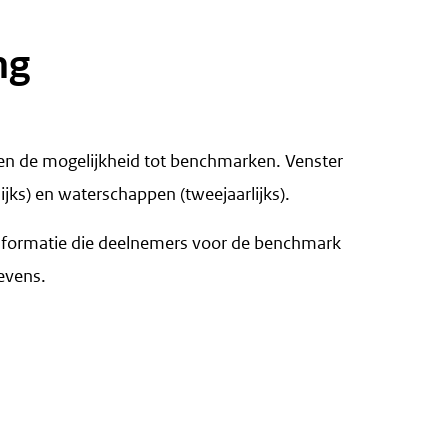
ng
g en de mogelijkheid tot benchmarken. Venster
jks) en waterschappen (tweejaarlijks).
e informatie die deelnemers voor de benchmark
evens.