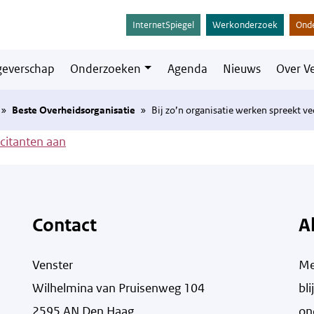
InternetSpiegel
Werkonderzoek
Ond
everschap
Onderzoeken
Agenda
Nieuws
Over V
»
Beste Overheidsorganisatie
»
Bij zo’n organisatie werken spreekt vee
icitanten aan
Contact
A
Venster
Me
Wilhelmina van Pruisenweg 104
bl
2595 AN Den Haag
on