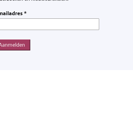
mailadres
*
Aanmelden