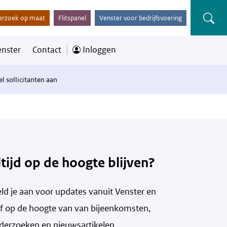
erzoek op maat
Flitspanel
Venster voor bedrijfsvoering
enster
Contact
Inloggen
l sollicitanten aan
ltijd op de hoogte blijven?
ld je aan voor updates vanuit Venster en
ijf op de hoogte van v
an bijeenkomsten,
derzoeken en nieuwsartikelen.