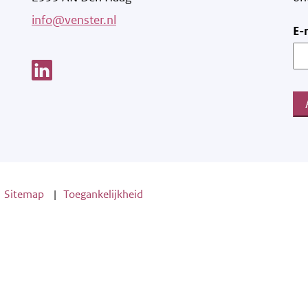
info@venster.nl
E-
Link opent een nieuw venster
Sitemap
Toegankelijkheid