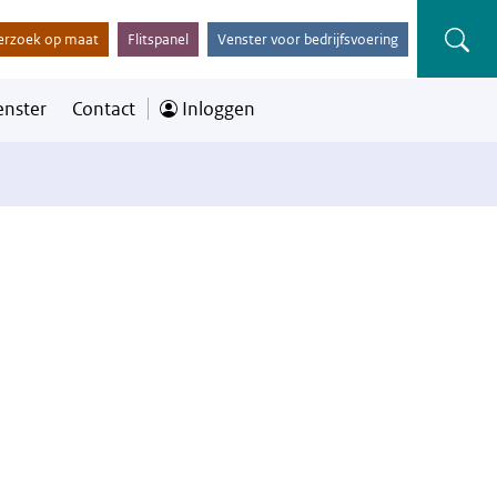
erzoek op maat
Flitspanel
Venster voor bedrijfsvoering
enster
Contact
Inloggen