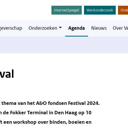
InternetSpiegel
Werkonderzoek
Ond
everschap
Onderzoeken
Agenda
Nieuws
Over V
val
et thema van het A&O fondsen Festival 2024.
n de Fokker Terminal in Den Haag op 10
ft een workshop over binden, boeien en