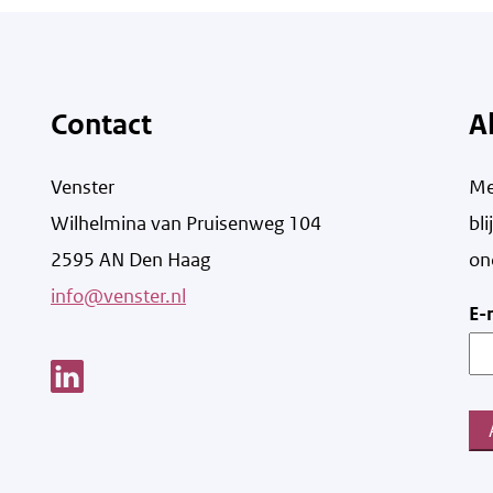
Contact
A
Venster
Me
Wilhelmina van Pruisenweg 104
bl
2595 AN Den Haag
on
info@venster.nl
E-
Link opent een nieuw venster