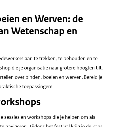
eien en Werven: de
an Wetenschap en
edewerkers aan te trekken, te behouden en te
hop die je organisatie naar grotere hoogten tilt,
tellen over binden, boeien en werven. Bereid je
praktische toepassingen!
 workshops
nde sessies en workshops die je helpen om als
e navigeren. Tijdens het festival krijg je de kans