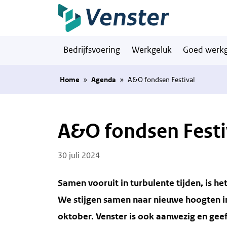
Naar hoofdinhoud
Bedrijfsvoering
Werkgeluk
Goed werkg
Home
»
Agenda
»
A&O fondsen Festival
A&O fondsen Festi
Posted on
30 juli 2024
Samen vooruit in turbulente tijden, is h
We stijgen samen naar nieuwe hoogten i
oktober. Venster is ook aanwezig en gee