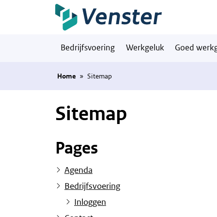
Naar hoofdinhoud
Bedrijfsvoering
Werkgeluk
Goed werkg
Home
»
Sitemap
Sitemap
Pages
Agenda
Bedrijfsvoering
Inloggen