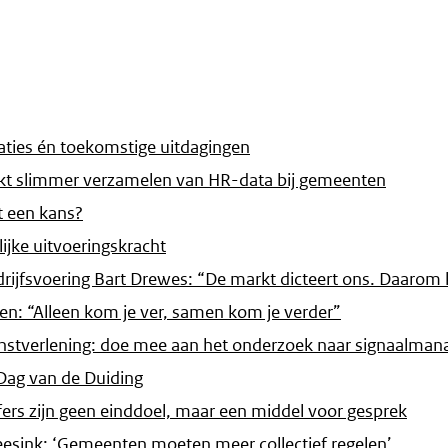
taties én toekomstige uitdagingen
ekt slimmer verzamelen van HR-data bij gemeenten
t een kans?
jke uitvoeringskracht
drijfsvoering Bart Drewes: “De markt dicteert ons. Daarom
: “Alleen kom je ver, samen kom je verder”
enstverlening: doe mee aan het onderzoek naar signaalma
Dag van de Duiding
fers zijn geen einddoel, maar een middel voor gesprek
eesink: ‘Gemeenten moeten meer collectief regelen’