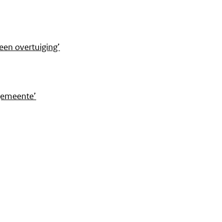
en overtuiging’
 gemeente’