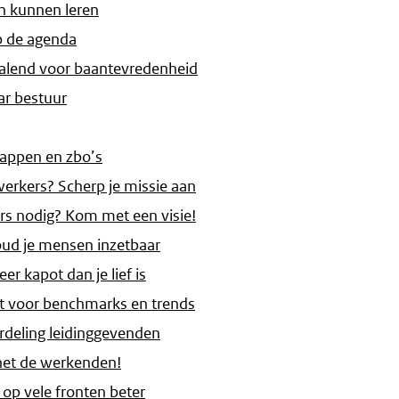
n kunnen leren
p de agenda
palend voor baantevredenheid
ar bestuur
appen en zbo’s
rkers? Scherp je missie aan
s nodig? Kom met een visie!
oud je mensen inzetbaar
 kapot dan je lief is
ht voor benchmarks en trends
ordeling leidinggevenden
het de werkenden!
op vele fronten beter