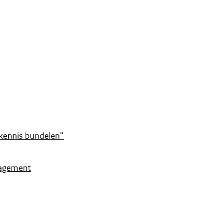
 kennis bundelen”
nagement