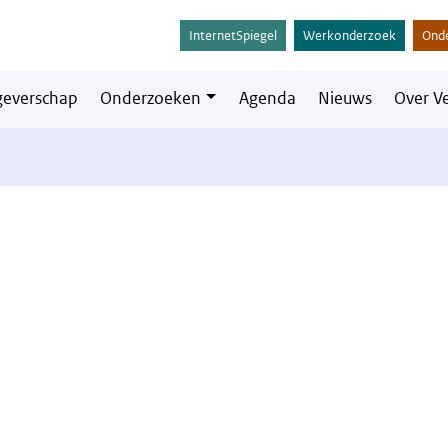
InternetSpiegel
Werkonderzoek
Ond
everschap
Onderzoeken
Agenda
Nieuws
Over V