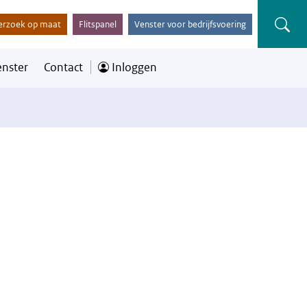
erzoek op maat
Flitspanel
Venster voor bedrijfsvoering
enster
Contact
Inloggen