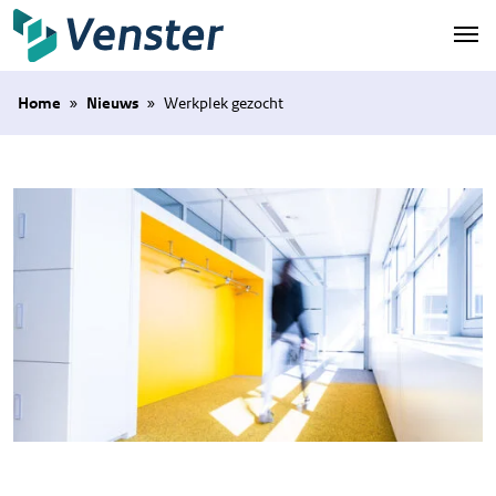
Naar hoofdinhoud
Home
»
Nieuws
»
Werkplek gezocht