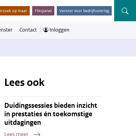
erzoek op maat
Flitspanel
Venster voor bedrijfsvoering
enster
Contact
Inloggen
Lees ook
Duidingssessies bieden inzicht
in prestaties én toekomstige
uitdagingen
Lees meer