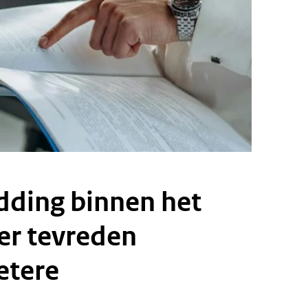
dding binnen het
er tevreden
etere