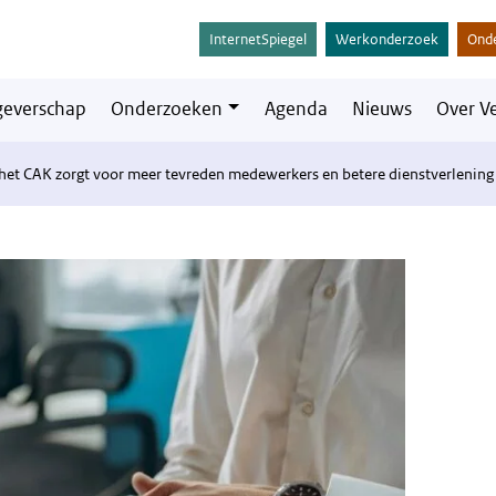
InternetSpiegel
Werkonderzoek
Ond
everschap
Onderzoeken
Agenda
Nieuws
Over V
het CAK zorgt voor meer tevreden medewerkers en betere dienstverlening