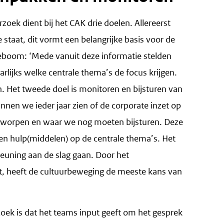
oek dient bij het CAK drie doelen. Allereerst
 staat, dit vormt een belangrijke basis voor de
eboom: ‘Mede vanuit deze informatie stelden
rlijks welke centrale thema’s de focus krijgen.
n. Het tweede doel is monitoren en bijsturen van
nen we ieder jaar zien of de corporate inzet op
fgeworpen en waar we nog moeten bijsturen. Deze
n en hulp(middelen) op de centrale thema’s. Het
teuning aan de slag gaan. Door het
t, heeft de cultuurbeweging de meeste kans van
ek is dat het teams input geeft om het gesprek