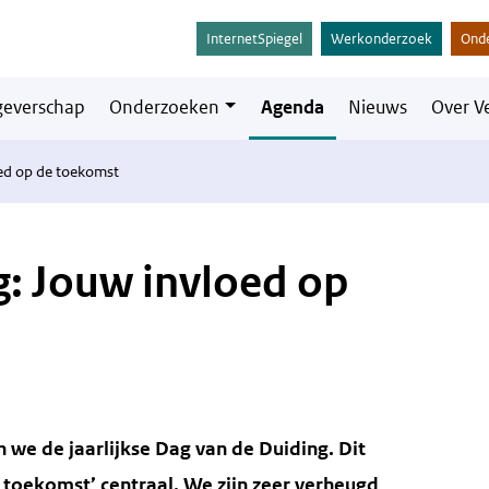
InternetSpiegel
Werkonderzoek
Ond
everschap
Onderzoeken
Agenda
Nieuws
Over V
ed op de toekomst
g: Jouw invloed op
we de jaarlijkse Dag van de Duiding.
Dit
 toekomst’ centraal. We zijn zeer verheugd