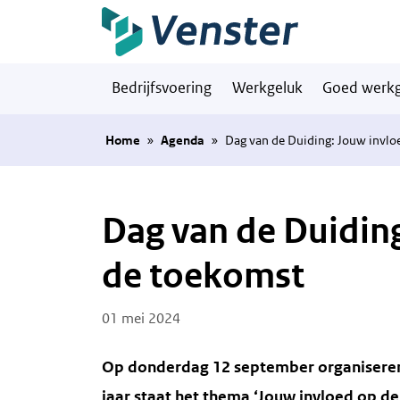
Naar hoofdinhoud
Bedrijfsvoering
Werkgeluk
Goed werkg
Home
»
Agenda
»
Dag van de Duiding: Jouw invlo
Dag van de Duidin
de toekomst
Posted on
01 mei 2024
Op donderdag 12 september organiseren 
jaar staat het thema ‘Jouw invloed op de