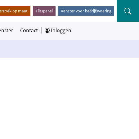
erzoek op maat
Flitspanel
Venster voor bedrijfsvoering
enster
Contact
Inloggen