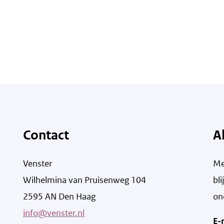
Contact
A
Venster
Me
Wilhelmina van Pruisenweg 104
bl
2595 AN Den Haag
on
info@venster.nl
E-