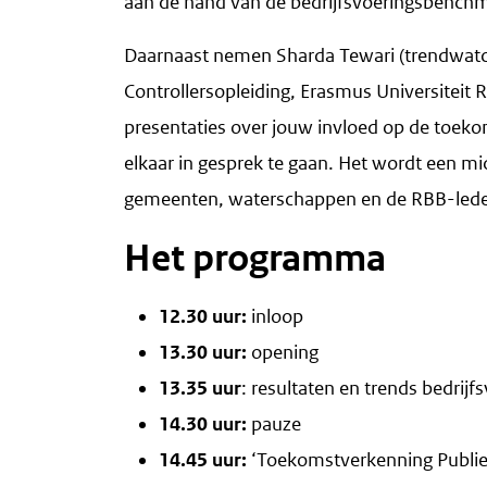
aan de hand van de bedrijfsvoeringsbench
Daarnaast nemen Sharda Tewari (trendwatch
Controllersopleiding, Erasmus Universiteit
presentaties over jouw invloed op de toeko
elkaar in gesprek te gaan. Het wordt een mi
gemeenten, waterschappen en de RBB-led
Het programma
12.30 uur:
inloop
13.30 uur:
opening
13.35 uur
: resultaten en trends bedri
14.30 uur:
pauze
14.45 uur:
‘Toekomstverkenning Publiek