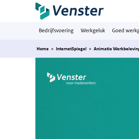
Naar hoofdinhoud
Bedrijfsvoering
Werkgeluk
Goed werkg
Home
»
InternetSpiegel
»
Animatie Werkbelevin
Videospeler