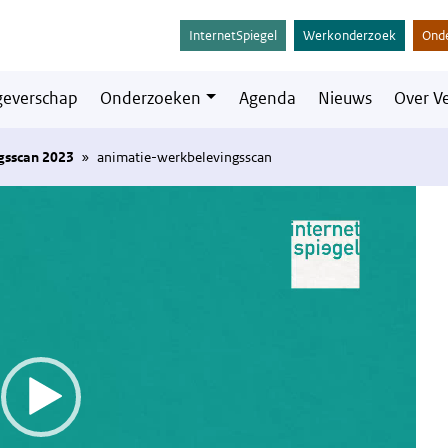
InternetSpiegel
Werkonderzoek
Ond
everschap
Onderzoeken
Agenda
Nieuws
Over V
gsscan 2023
»
animatie-werkbelevingsscan