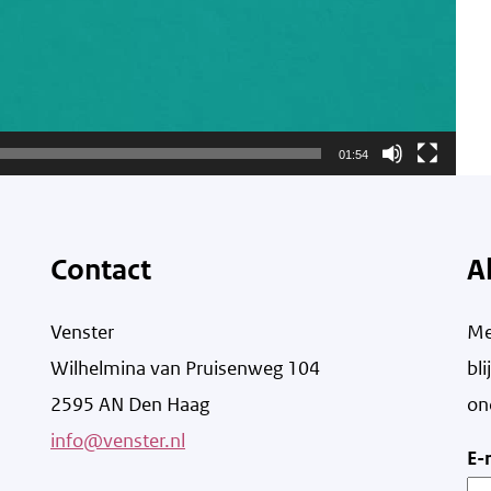
01:54
Contact
A
Venster
Me
Wilhelmina van Pruisenweg 104
bl
2595 AN Den Haag
on
info@venster.nl
E-