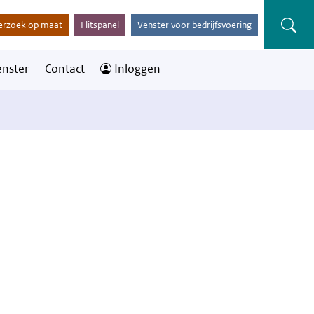
erzoek op maat
Flitspanel
Venster voor bedrijfsvoering
enster
Contact
Inloggen