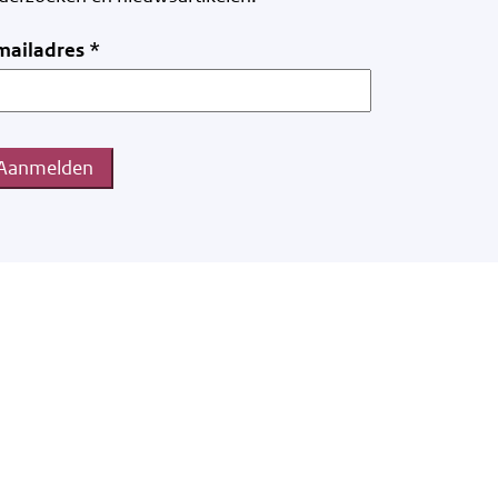
mailadres
*
Aanmelden