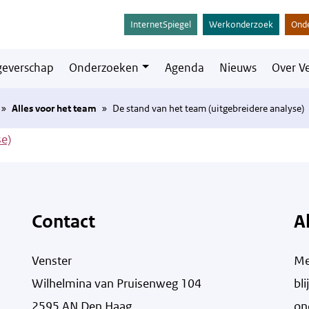
InternetSpiegel
Werkonderzoek
Ond
everschap
Onderzoeken
Agenda
Nieuws
Over V
»
Alles voor het team
»
De stand van het team (uitgebreidere analyse)
se)
Contact
A
Venster
Me
Wilhelmina van Pruisenweg 104
bl
2595 AN Den Haag
on