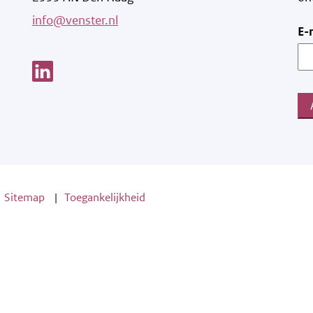
info@venster.nl
E-
Link opent een nieuw venster
Sitemap
Toegankelijkheid