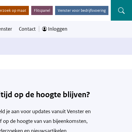
erzoek op maat
Flitspanel
Venster voor bedrijfsvoering
enster
Contact
Inloggen
ltijd op de hoogte blijven?
ld je aan voor updates vanuit Venster en
ijf op de hoogte van v
an bijeenkomsten,
derzoeken en nieuwsartikelen.