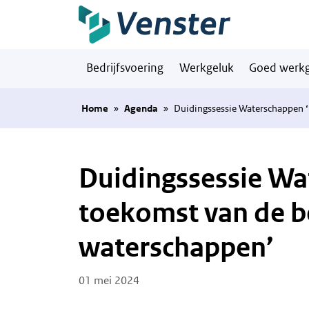
Naar hoofdinhoud
Bedrijfsvoering
Werkgeluk
Goed werkg
Home
»
Agenda
»
Duidingssessie Waterschappen ‘
Duidingssessie Wa
toekomst van de b
waterschappen’
Posted on
01 mei 2024