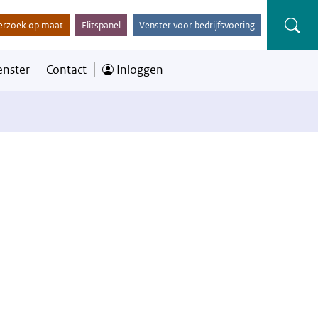
erzoek op maat
Flitspanel
Venster voor bedrijfsvoering
enster
Contact
Inloggen