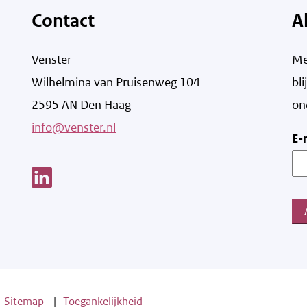
Contact
A
Venster
Me
Wilhelmina van Pruisenweg 104
bl
2595 AN Den Haag
on
info@venster.nl
E-
Link opent een nieuw venster
Sitemap
Toegankelijkheid