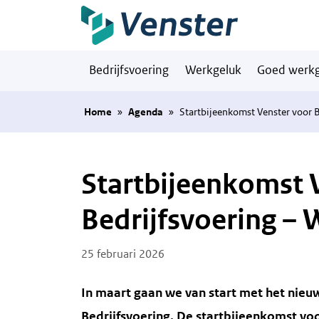
Naar hoofdinhoud
Bedrijfsvoering
Werkgeluk
Goed werkg
Home
»
Agenda
»
Startbijeenkomst Venster voor 
Startbijeenkomst 
Bedrijfsvoering –
Posted on
25 februari 2026
In maart gaan we van start met het nie
Bedrijfsvoering. De startbijeenkomst v