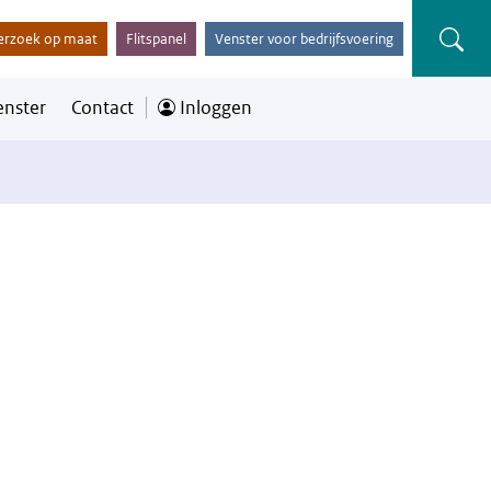
erzoek op maat
Flitspanel
Venster voor bedrijfsvoering
enster
Contact
Inloggen