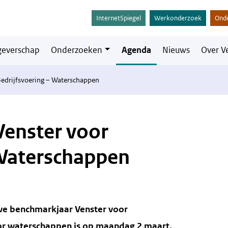
InternetSpiegel
Werkonderzoek
Ond
everschap
Onderzoeken
Agenda
Nieuws
Over V
Bedrijfsvoering – Waterschappen
Venster voor
 Waterschappen
uwe benchmarkjaar Venster voor
oor waterschappen is op maandag 2 maart,