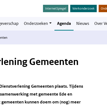
InternetSpiegel
Werkonderzoek
Ond
everschap
Onderzoeken
Agenda
Nieuws
Over V
enten
rlening Gemeenten
Dienstverlening Gemeenten plaats. Tijdens
in samenwerking met gemeente Ede en
wat gemeenten kunnen doem om (nog) meer