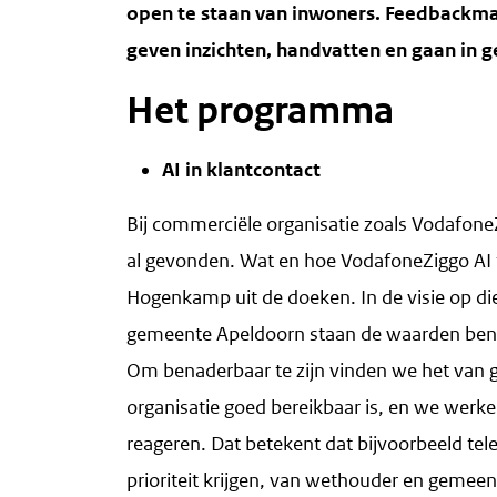
open te staan van inwoners. Feedbackma
geven inzichten, handvatten en gaan in 
Het programma
AI in klantcontact
Bij commerciële organisatie zoals VodafoneZ
al gevonden. Wat en hoe VodafoneZiggo AI t
Hogenkamp uit de doeken. In de visie op die
gemeente Apeldoorn staan de waarden benad
Om benaderbaar te zijn vinden we het van g
organisatie goed bereikbaar is, en we werke
reageren. Dat betekent dat bijvoorbeeld tel
prioriteit krijgen, van wethouder en gemee