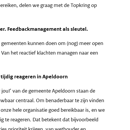
bereiken, delen we graag met de Topkring op
er. Feedbackmanagement als sleutel.
at gemeenten kunnen doen om (nog) meer open
: Van het reactief klachten managen naar een
n tijdig reageren in Apeldoorn
oor jou!’ van de gemeente Apeldoorn staan de
uwbaar centraal. Om benaderbaar te zijn vinden
 onze hele organisatie goed bereikbaar is, en we
g te reageren. Dat betekent dat bijvoorbeeld
ies prioriteit krijgen, van wethouder en