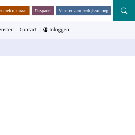
erzoek op maat
Flitspanel
Venster voor bedrijfsvoering
enster
Contact
Inloggen