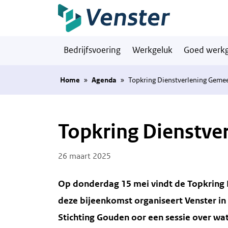
Naar hoofdinhoud
Bedrijfsvoering
Werkgeluk
Goed werkg
Home
»
Agenda
»
Topkring Dienstverlening Geme
Topkring Dienstve
Posted on
26 maart 2025
Op donderdag 15 mei vindt de Topkring 
deze bijeenkomst organiseert Venster 
Stichting Gouden oor een sessie over 