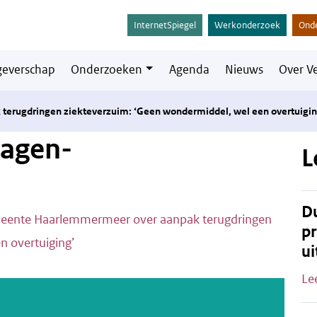
InternetSpiegel
Werkonderzoek
Ond
everschap
Onderzoeken
Agenda
Nieuws
Over V
rugdringen ziekteverzuim: ‘Geen wondermiddel, wel een overtuigin
lagen-
L
Du
ente Haarlemmermeer over aanpak terugdringen
pr
n overtuiging’
ui
Le