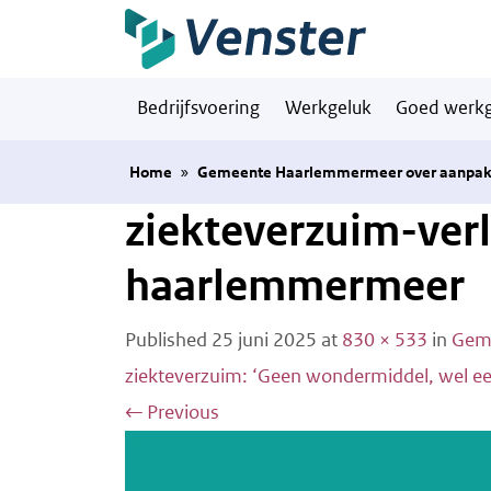
Naar hoofdinhoud
Bedrijfsvoering
Werkgeluk
Goed werkg
Home
»
Gemeente Haarlemmermeer over aanpak te
ziekteverzuim-ver
haarlemmermeer
Published
25 juni 2025
at
830 × 533
in
Geme
ziekteverzuim: ‘Geen wondermiddel, wel ee
←
Previous