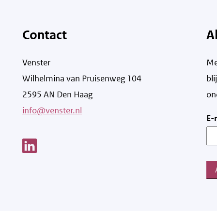
Contact
A
Venster
Me
Wilhelmina van Pruisenweg 104
bl
2595 AN Den Haag
on
info@venster.nl
E-
Link opent een nieuw venster