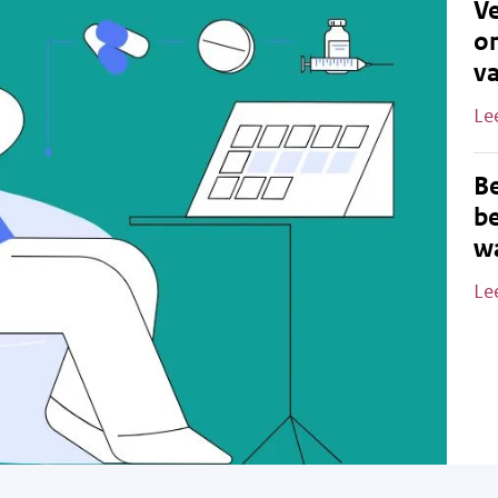
Ve
o
v
Le
B
be
wa
Le