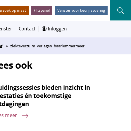
erzoek op maat
Flitspanel
Venster voor bedrijfsvoering
enster
Contact
Inloggen
g’
»
ziekteverzuim-verlagen-haarlemmermeer
ees ook
idingssessies bieden inzicht in
estaties én toekomstige
tdagingen
es meer