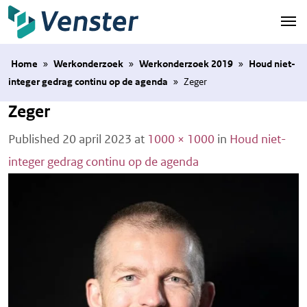
Naar hoofdinhoud
Home
»
Werkonderzoek
»
Werkonderzoek 2019
»
Houd niet-
integer gedrag continu op de agenda
»
Zeger
Zeger
Published
20 april 2023
at
1000 × 1000
in
Houd niet-
integer gedrag continu op de agenda