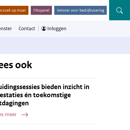
erzoek op maat
Flitspanel
Venster voor bedrijfsvoering
enster
Contact
Inloggen
ees ook
idingssessies bieden inzicht in
estaties én toekomstige
tdagingen
es meer