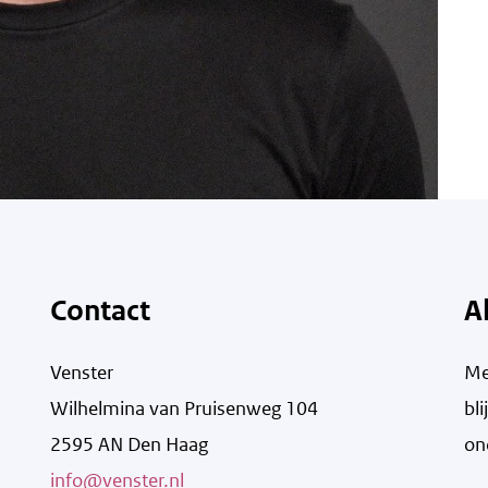
Contact
A
Venster
Me
Wilhelmina van Pruisenweg 104
bl
2595 AN Den Haag
on
info@venster.nl