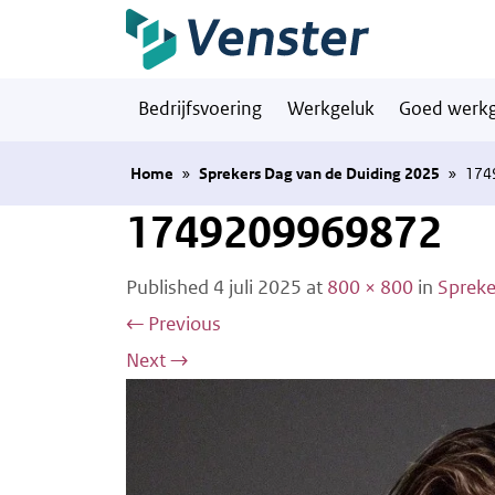
Naar hoofdinhoud
Bedrijfsvoering
Werkgeluk
Goed werkg
Home
»
Sprekers Dag van de Duiding 2025
»
174
1749209969872
Published
4 juli 2025
at
800 × 800
in
Spreke
←
Previous
Next
→