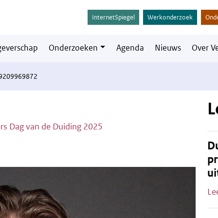
InternetSpiegel
Werkonderzoek
Ond
everschap
Onderzoeken
Agenda
Nieuws
Over V
9209969872
L
rs Dag van de Duiding 2025
Du
pr
ui
Le