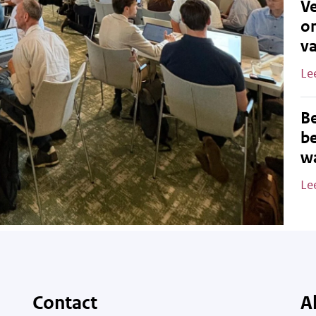
Ve
o
v
Le
B
be
wa
Le
Contact
A