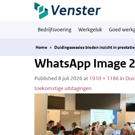
Naar hoofdinhoud
Bedrijfsvoering
Werkgeluk
Goed werkg
Home
»
Duidingssessies bieden inzicht in prestat
WhatsApp Image 2
Published
8 juli 2026
at
1910 × 1186
in
Duid
toekomstige uitdagingen