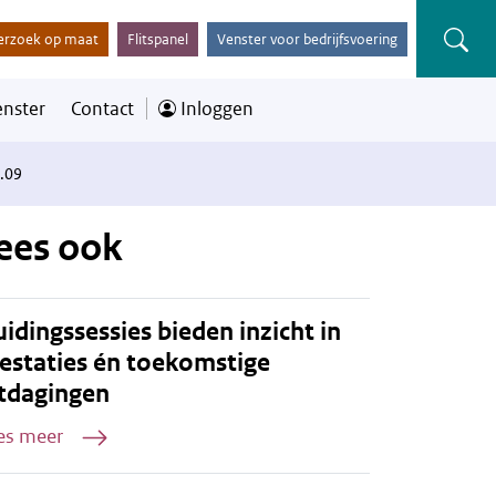
erzoek op maat
Flitspanel
Venster voor bedrijfsvoering
enster
Contact
Inloggen
.09
ees ook
idingssessies bieden inzicht in
estaties én toekomstige
tdagingen
es meer