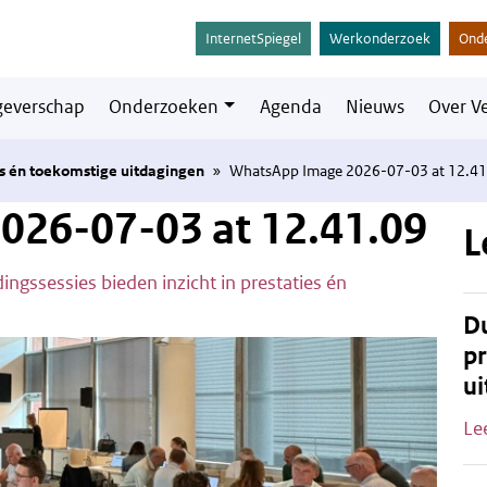
InternetSpiegel
Werkonderzoek
Ond
everschap
Onderzoeken
Agenda
Nieuws
Over V
ies én toekomstige uitdagingen
»
WhatsApp Image 2026-07-03 at 12.41
026-07-03 at 12.41.09
L
ingssessies bieden inzicht in prestaties én
Du
pr
ui
Le