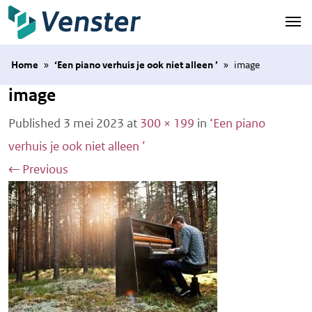
Naar hoofdinhoud
Home
»
‘Een piano verhuis je ook niet alleen ’
»
image
image
Published
3 mei 2023
at
300 × 199
in
‘Een piano
verhuis je ook niet alleen ’
←
Previous