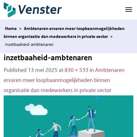
Naar hoofdinhoud
Home
»
Ambtenaren ervaren meer loopbaanmogelijkheden
binnen organisatie dan medewerkers in private sector
»
inzetbaaheid-ambtenaren
inzetbaaheid-ambtenaren
Published
13 mei 2025
at
830 × 533
in
Ambtenaren
ervaren meer loopbaanmogelijkheden binnen
organisatie dan medewerkers in private sector