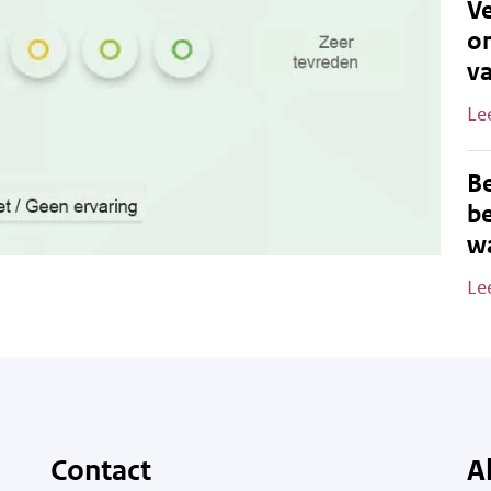
Ve
o
v
Le
B
be
wa
Le
Contact
A