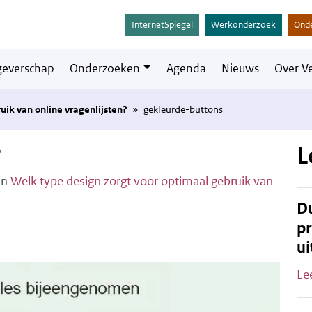
InternetSpiegel
Werkonderzoek
Ond
everschap
Onderzoeken
Agenda
Nieuws
Over V
uik van online vragenlijsten?
»
gekleurde-buttons
s
L
in
Welk type design zorgt voor optimaal gebruik van
Du
pr
ui
Le