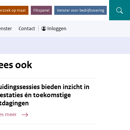
erzoek op maat
Flitspanel
Venster voor bedrijfsvoering
enster
Contact
Inloggen
ees ook
idingssessies bieden inzicht in
estaties én toekomstige
tdagingen
es meer