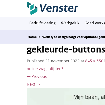
Naar hoofdinhoud
Bedrijfsvoering
Werkgeluk
Goed werkg
Home
»
Welk type design zorgt voor optimaal gebr
gekleurde-button
Published
21 november 2022
at
845 × 350
online vragenlijsten?
←
Previous
Next
→