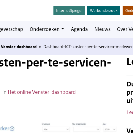
InternetSpiegel
Werkonderzoek
Ond
everschap
Onderzoeken
Agenda
Nieuws
Over V
e Venster-dashboard
»
Dashboard-ICT-kosten-per-te-servicen-medewer
L
ten-per-te-servicen-
Du
pr
1
in
Het online Venster-dashboard
ui
Le
Ve