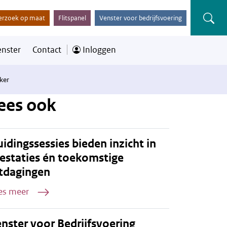
erzoek op maat
Flitspanel
Venster voor bedrijfsvoering
enster
Contact
Inloggen
ker
ees ook
idingssessies bieden inzicht in
estaties én toekomstige
tdagingen
es meer
nster voor Bedrijfsvoering