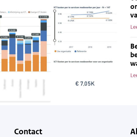
o
v
Le
B
be
wa
Le
Contact
A