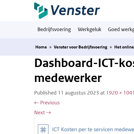
Naar hoofdinhoud
Bedrijfsvoering
Werkgeluk
Goed werkg
Home
»
Venster voor Bedrijfsvoering
»
Het onlin
Dashboard-ICT-kos
medewerker
Published
11 augustus 2023
at
1920 × 104
←
Previous
Next
→