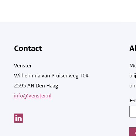
Contact
A
Venster
Me
Wilhelmina van Pruisenweg 104
bl
2595 AN Den Haag
on
info@venster.nl
E-
Link opent een nieuw venster