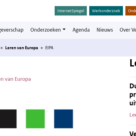
InternetSpiegel
Werkonderzoek
Ond
everschap
Onderzoeken
Agenda
Nieuws
Over V
»
Leren van Europa
»
EIPA
L
en van Europa
Du
pr
ui
Le
Ve