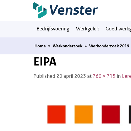
Naar hoofdinhoud
Bedrijfsvoering
Werkgeluk
Goed werkg
Home
»
Werkonderzoek
»
Werkonderzoek 2019
EIPA
Published
20 april 2023
at
760 × 715
in
Ler