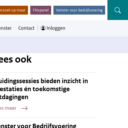
erzoek op maat
Flitspanel
Venster voor bedrijfsvoering
enster
Contact
Inloggen
ees ook
idingssessies bieden inzicht in
estaties én toekomstige
tdagingen
es meer
nster voor Bedrijfsvoering