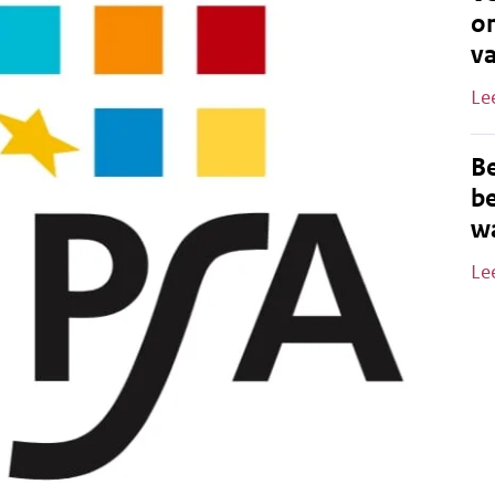
o
v
Le
B
be
wa
Le