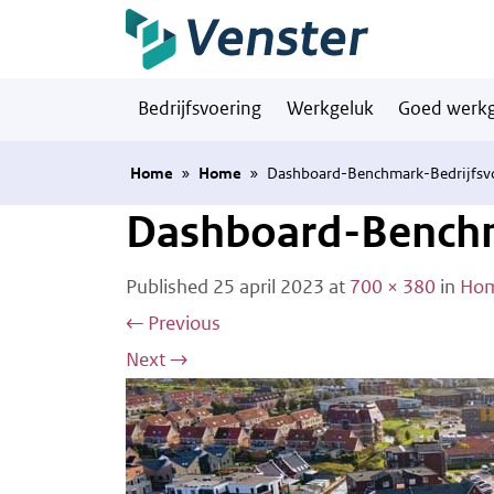
Naar hoofdinhoud
Bedrijfsvoering
Werkgeluk
Goed werkg
Home
»
Home
»
Dashboard-Benchmark-Bedrijfsv
Dashboard-Benchm
Published
25 april 2023
at
700 × 380
in
Ho
←
Previous
Next
→