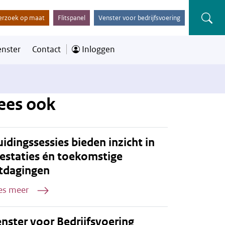
erzoek op maat
Flitspanel
Venster voor bedrijfsvoering
enster
Contact
Inloggen
ees ook
idingssessies bieden inzicht in
estaties én toekomstige
tdagingen
es meer
nster voor Bedrijfsvoering