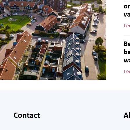
o
v
Le
B
be
wa
Le
Contact
A