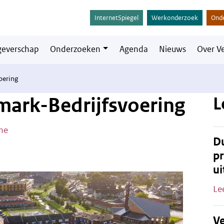
InternetSpiegel
Werkonderzoek
Ond
everschap
Onderzoeken
Agenda
Nieuws
Over V
oering
L
ark-Bedrijfsvoering
me
Du
pr
ui
Le
Ve