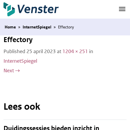
Naar hoofdinhoud
Home
»
InternetSpiegel
»
Effectory
Effectory
Published
25 april 2023
at
1204 × 251
in
InternetSpiegel
Next
→
Lees ook
Duidingssessies bieden inzicht in