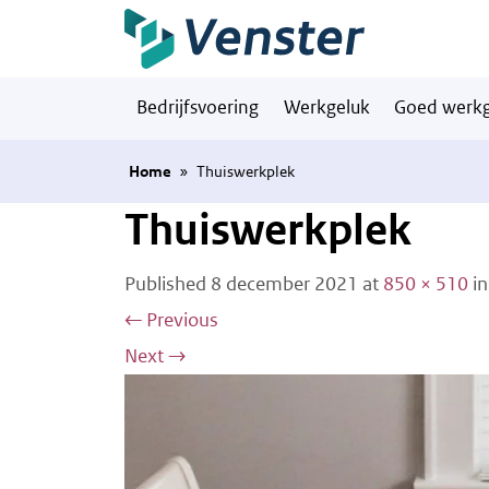
Naar hoofdinhoud
Bedrijfsvoering
Werkgeluk
Goed werkg
Home
»
Thuiswerkplek
Thuiswerkplek
Published
8 december 2021
at
850 × 510
i
←
Previous
Next
→