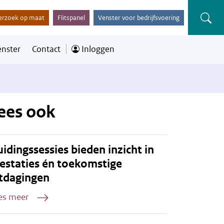
erzoek op maat
Flitspanel
Venster voor bedrijfsvoering
enster
Contact
Inloggen
ees ook
idingssessies bieden inzicht in
estaties én toekomstige
tdagingen
es meer