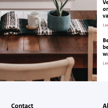
Ve
o
v
Le
B
be
wa
Le
Contact
A