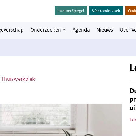
InternetSpiegel
Werkonderzoek
Ond
everschap
Onderzoeken
Agenda
Nieuws
Over V
L
n
Thuiswerkplek
Du
pr
ui
Le