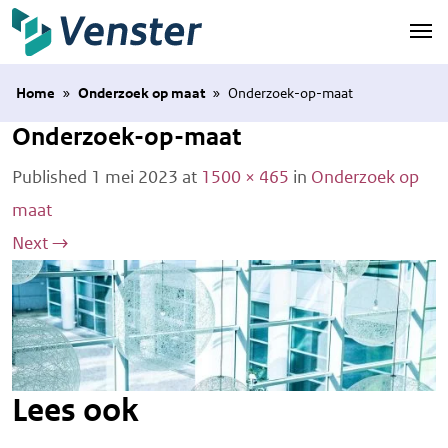
Naar hoofdinhoud
Home
»
Onderzoek op maat
»
Onderzoek-op-maat
Onderzoek-op-maat
Published
1 mei 2023
at
1500 × 465
in
Onderzoek op
maat
Next
→
Lees ook