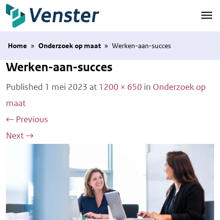
Naar hoofdinhoud
Home
»
Onderzoek op maat
»
Werken-aan-succes
Werken-aan-succes
Published
1 mei 2023
at
1200 × 650
in
Onderzoek op
maat
←
Previous
Next
→