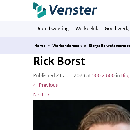
Naar hoofdinhoud
Bedrijfsvoering
Werkgeluk
Goed werkg
Home
»
Werkonderzoek
»
Biografie wetenschap
Rick Borst
Published
21 april 2023
at
500 × 600
in
Bio
←
Previous
Next
→