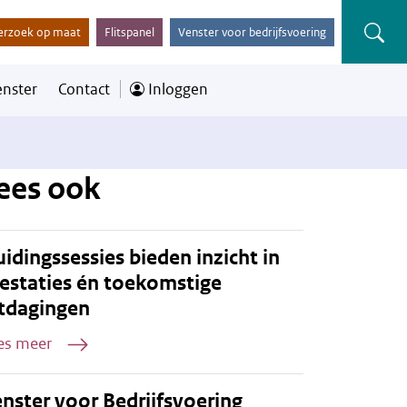
erzoek op maat
Flitspanel
Venster voor bedrijfsvoering
enster
Contact
Inloggen
ees ook
idingssessies bieden inzicht in
estaties én toekomstige
tdagingen
es meer
nster voor Bedrijfsvoering