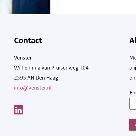
Contact
A
Venster
Me
Wilhelmina van Pruisenweg 104
bl
2595 AN Den Haag
on
info@venster.nl
E-
Link opent een nieuw venster