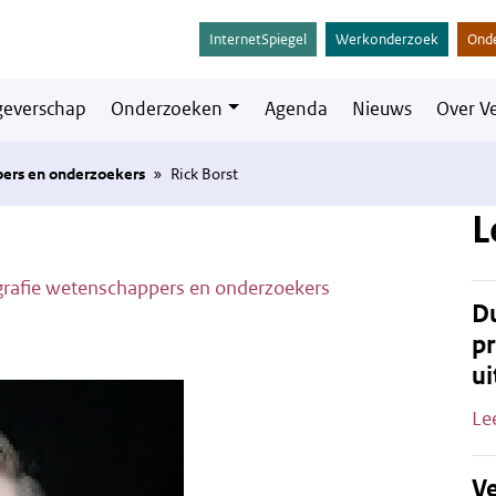
InternetSpiegel
Werkonderzoek
Ond
everschap
Onderzoeken
Agenda
Nieuws
Over V
pers en onderzoekers
»
Rick Borst
L
grafie wetenschappers en onderzoekers
Du
pr
ui
Le
Ve