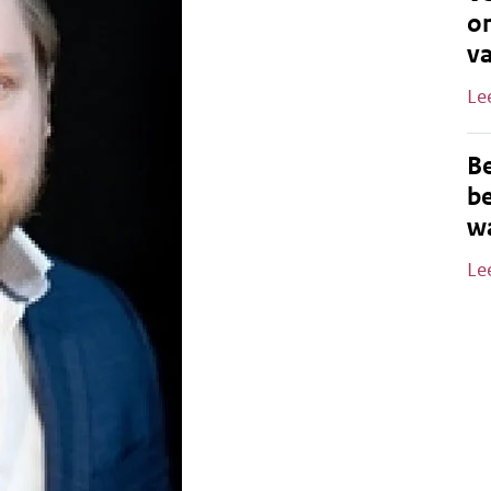
o
v
Le
B
be
wa
Le