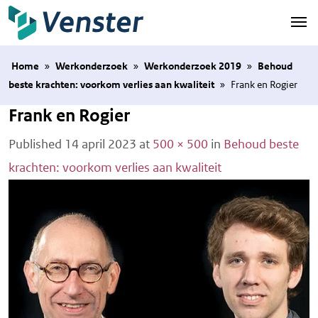
Naar hoofdinhoud
Home
»
Werkonderzoek
»
Werkonderzoek 2019
»
Behoud
beste krachten: voorkom verlies aan kwaliteit
»
Frank en Rogier
Frank en Rogier
Published
14 april 2023
at
500 × 500
in
Behoud beste
krachten: voorkom verlies aan kwaliteit