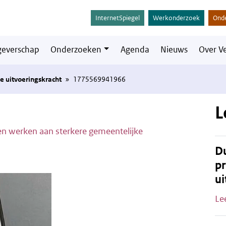
InternetSpiegel
Werkonderzoek
Ond
everschap
Onderzoeken
Agenda
Nieuws
Over V
 uitvoeringskracht
»
1775569941966
L
n werken aan sterkere gemeentelijke
Du
pr
ui
Le