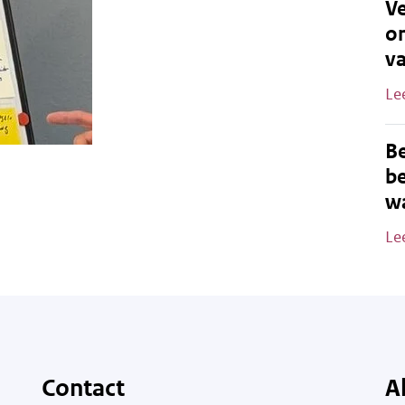
Ve
o
v
Le
B
be
wa
Le
Contact
A