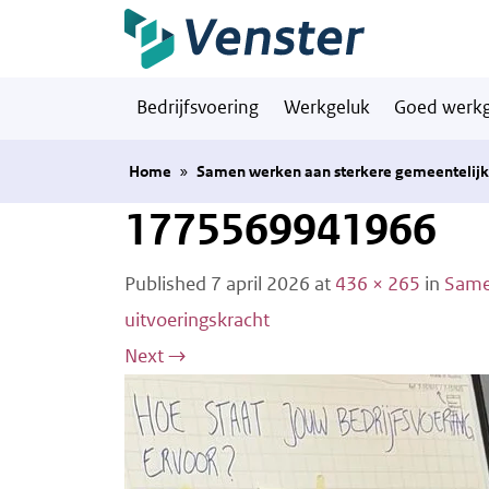
Naar hoofdinhoud
Bedrijfsvoering
Werkgeluk
Goed werkg
Home
»
Samen werken aan sterkere gemeentelijke
1775569941966
Published
7 april 2026
at
436 × 265
in
Same
uitvoeringskracht
Next
→