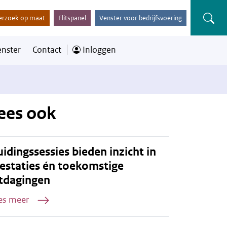
erzoek op maat
Flitspanel
Venster voor bedrijfsvoering
enster
Contact
Inloggen
ees ook
idingssessies bieden inzicht in
estaties én toekomstige
tdagingen
es meer