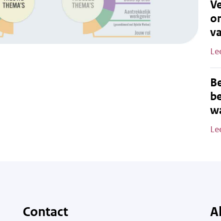
Ve
o
v
Le
B
be
wa
Le
Contact
A