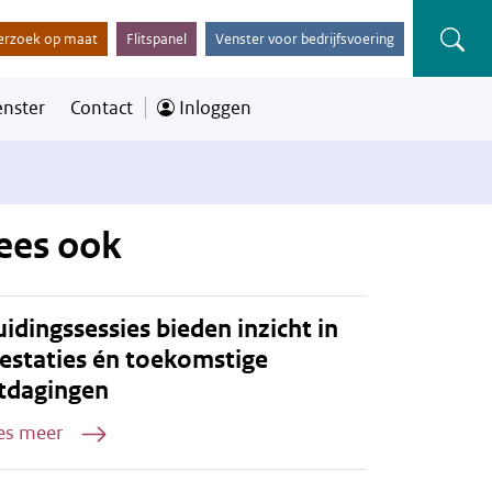
erzoek op maat
Flitspanel
Venster voor bedrijfsvoering
enster
Contact
Inloggen
ees ook
idingssessies bieden inzicht in
estaties én toekomstige
tdagingen
es meer