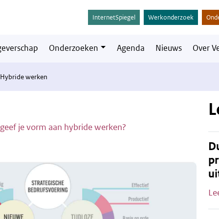
InternetSpiegel
Werkonderzoek
Ond
everschap
Onderzoeken
Agenda
Nieuws
Over V
Hybride werken
L
geef je vorm aan hybride werken?
Du
pr
ui
Le