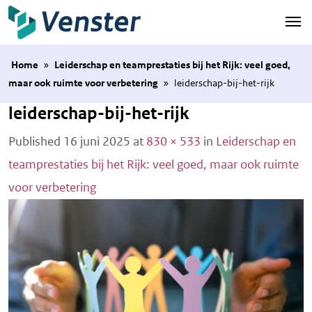
Naar hoofdinhoud
Home
»
Leiderschap en teamprestaties bij het Rijk: veel goed,
maar ook ruimte voor verbetering
»
leiderschap-bij-het-rijk
leiderschap-bij-het-rijk
Published
16 juni 2025
at
830 × 533
in
Leiderschap en
teamprestaties bij het Rijk: veel goed, maar ook ruimte
voor verbetering