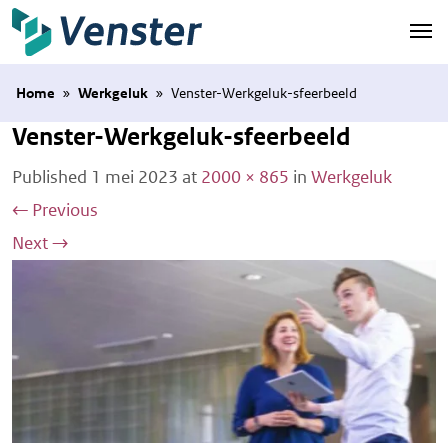
Naar hoofdinhoud
Home
»
Werkgeluk
»
Venster-Werkgeluk-sfeerbeeld
Venster-Werkgeluk-sfeerbeeld
Published
1 mei 2023
at
2000 × 865
in
Werkgeluk
←
Previous
Next
→