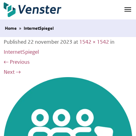
Naar hoofdinhoud
Home
»
InternetSpiegel
Published
22 november 2023
at
1542 × 1542
in
InternetSpiegel
←
Previous
Next
→