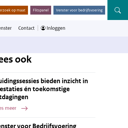
erzoek op maat
Flitspanel
Venster voor bedrijfsvoering
enster
Contact
Inloggen
ees ook
idingssessies bieden inzicht in
estaties én toekomstige
tdagingen
es meer
nster voor Bedrijfsvoering