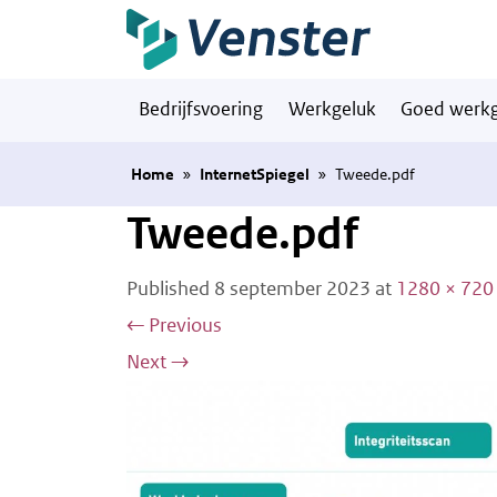
Naar hoofdinhoud
Bedrijfsvoering
Werkgeluk
Goed werkg
Home
»
InternetSpiegel
»
Tweede.pdf
Tweede.pdf
Published
8 september 2023
at
1280 × 720
←
Previous
Next
→