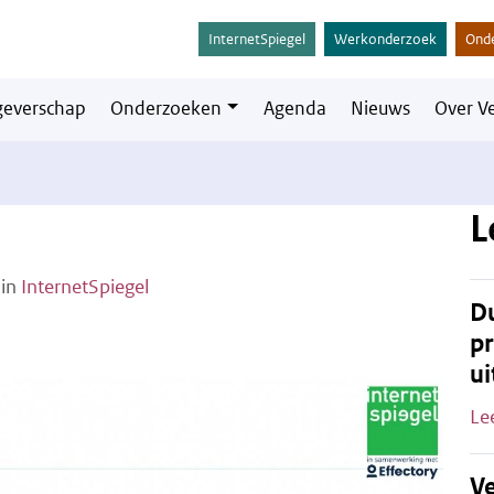
InternetSpiegel
Werkonderzoek
Ond
everschap
Onderzoeken
Agenda
Nieuws
Over V
L
in
InternetSpiegel
Du
pr
ui
Le
Ve