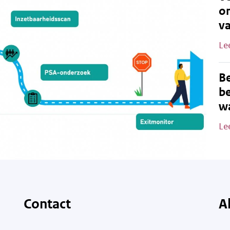
o
v
Le
B
be
wa
Le
Contact
A